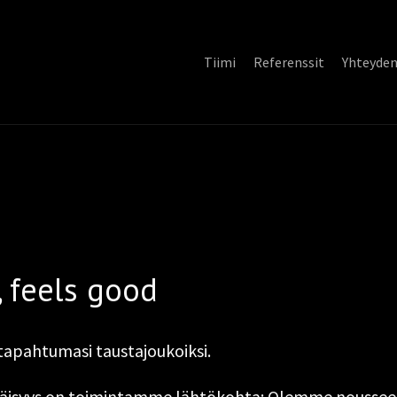
Tiimi
Referenssit
Yhteyde
 feels good
apahtumasi taustajoukoiksi.
tyväisyys on toimintamme lähtökohta: Olemme noussee