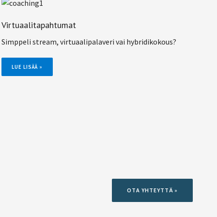
Virtuaalitapahtumat
Simppeli stream, virtuaalipalaveri vai hybridikokous?
LUE LISÄÄ »
OTA YHTEYTTÄ »