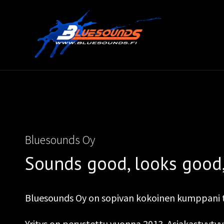
Bluesounds Oy
Sounds good, looks good,
Bluesounds Oy on sopivan kokoinen kumppani t
Yritys on perustettu vuonna 2013. Asiakastyy