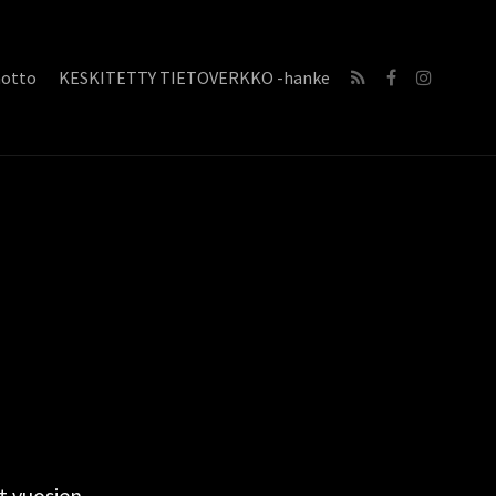
notto
KESKITETTY TIETOVERKKO -hanke
t vuosien