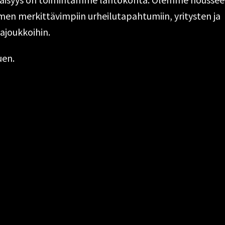
en merkittävimpiin urheilutapahtumiin, yritysten ja
tajoukkoihin.
uen.